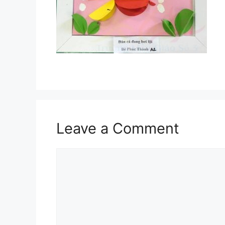
Leave a Comment
Comment