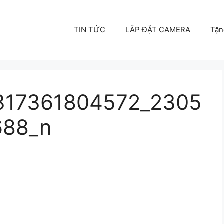
TIN TỨC
LẮP ĐẶT CAMERA
Tặn
317361804572_2305
688_n