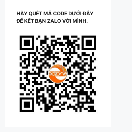
HÃY QUÉT MÃ CODE DƯỚI ĐÂY
ĐỂ KẾT BẠN ZALO VỚI MÌNH.