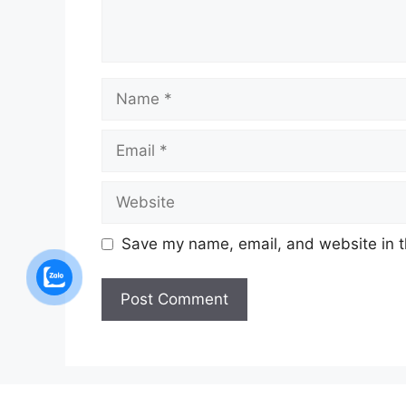
Name
Email
Website
Save my name, email, and website in t