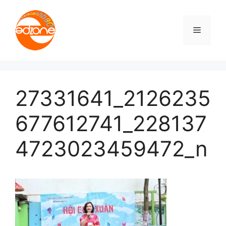
Skip
to
Menu
content
27331641_2126235
677612741_228137
4723023459472_n