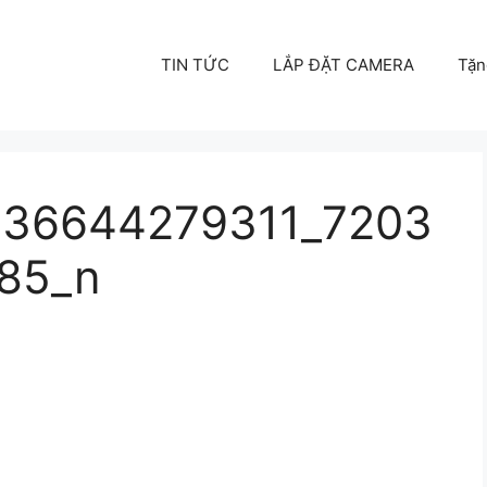
TIN TỨC
LẮP ĐẶT CAMERA
Tặn
236644279311_7203
85_n