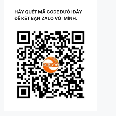
HÃY QUÉT MÃ CODE DƯỚI ĐÂY
ĐỂ KẾT BẠN ZALO VỚI MÌNH.