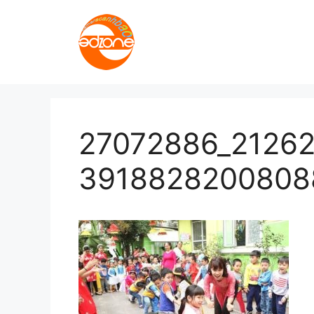
Skip
to
content
27072886_2126
3918828200808